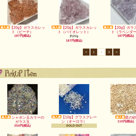
【20g】ガラスカレッ
【20g】ガラスカレッ
【20g】ガラ
ト（ピーチ）
ト（バイオレット）
ト（ラベンダ
187円(税込)
187円(税込)
約20g
187円(税込)
<
1
2
3
>
【10g】グラスグレー
シャボン玉カラーの
星の砂
ン（オーロラ）
ガラス玉
110円(税込)
254円(税込)
SOLD OUT