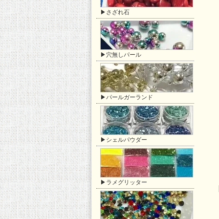
▶さざれ石
▶穴無しパール
▶パールガーランド
▶シェルパウダー
▶ラメグリッター