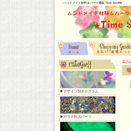
ハンドメイド材料＆パーツ通販 Time Shuffle
ホー
▶デザイン別ホログラム
▶ガラス封入パーツ