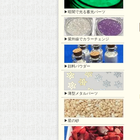
▶暗闇で光る蓄光パーツ
▶紫外線でカラーチェンジ
▶顔料パウダー
▶薄型メタルパーツ
▶星の砂