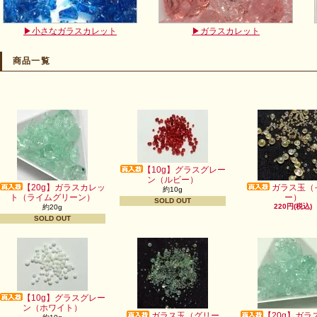
▶小さなガラスカレット
▶ガラスカレット
商品一覧
【10g】グラスグレー
ン（ルビー）
【20g】ガラスカレッ
ガラス玉（
約10g
ト（ライムグリーン）
ー）
SOLD OUT
220円(税込)
約20g
SOLD OUT
【10g】グラスグレー
ン（ホワイト）
ガラス玉（グリー
【20g】ガラ