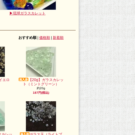
▶琉球ガラスカレット
おすすめ順
|
価格順
|
新着順
イエロ
【20g】ガラスカレッ
ト（ミントグリーン）
約20g
187円(税込)
スカレッ
ガラス玉（ライトブ