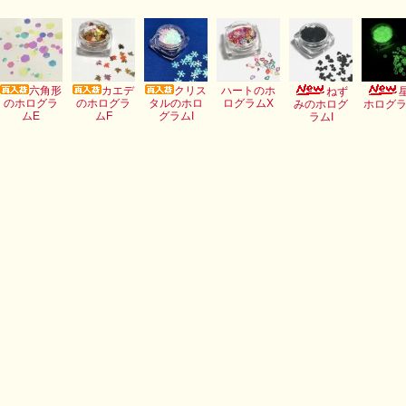
六角形
カエデ
クリス
ハートのホ
ねず
のホログラ
のホログラ
タルのホロ
ログラムX
みのホログ
ホログラ
ムE
ムF
グラムI
ラムI