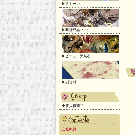
▶ストーン
▶時計部品パーツ
▶ビーズ・天然石
▶副資材
◆新入荷商品
会社概要