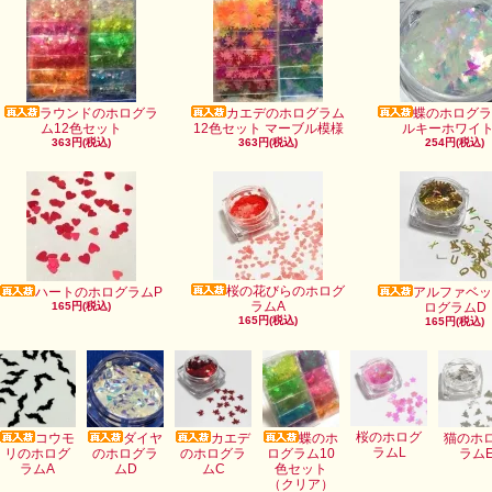
ラウンドのホログラ
カエデのホログラム
蝶のホログラ
ム12色セット
12色セット マーブル模様
ルキーホワイ
363円(税込)
363円(税込)
254円(税込)
桜の花びらのホログ
ハートのホログラムP
アルファベッ
ラムA
165円(税込)
ログラムD
165円(税込)
165円(税込)
桜のホログ
コウモ
ダイヤ
カエデ
蝶のホ
猫のホ
ラムL
リのホログ
のホログラ
のホログラ
ログラム10
ラム
ラムA
ムD
ムC
色セット
（クリア）