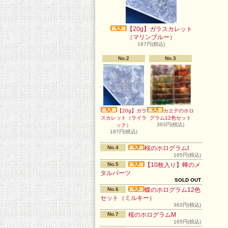
【20g】ガラスカレット
（マリンブルー）
187円(税込)
No.2
No.3
【20g】ガラ
カエデのホロ
スカレット（ライラ
グラム12色セット
363円(税込)
ック）
187円(税込)
No.4
桜のホログラムI
165円(税込)
No.5
【10枚入り】蜂のメ
タルパーツ
SOLD OUT
No.6
蝶のホログラム12色
セット（ミルキー）
363円(税込)
No.7
桜のホログラムM
165円(税込)