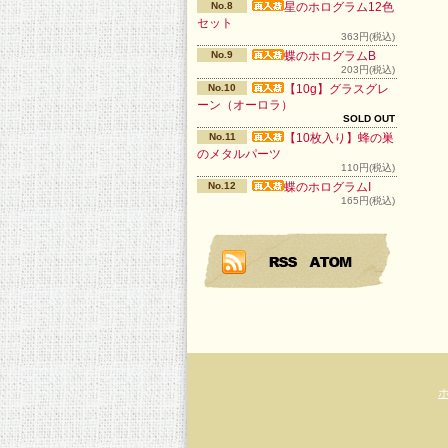
No.8
星のホログラム12色
セット
363円(税込)
No.9
蝶のホログラムB
203円(税込)
No.10
【10g】グラスグレ
ーン（オーロラ）
SOLD OUT
No.11
【10枚入り】蜂の巣
のメタルパーツ
110円(税込)
No.12
蝶のホログラムI
165円(税込)