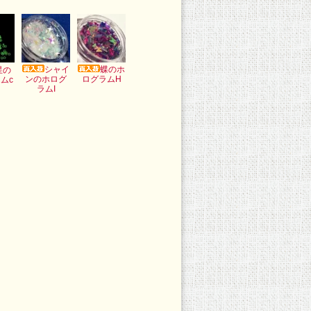
シャイ
蝶のホ
星の
ンのホログ
ログラムH
ムc
ラムI