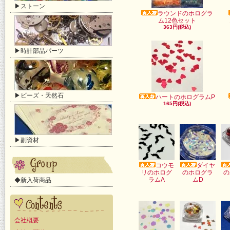
▶ストーン
ラウンドのホログラ
ム12色セット
363円(税込)
▶時計部品パーツ
▶ビーズ・天然石
ハートのホログラムP
165円(税込)
▶副資材
コウモ
ダイヤ
リのホログ
のホログラ
の
ラムA
ムD
◆新入荷商品
会社概要