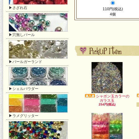
▶さざれ石
110円(税込)
4個
▶穴無しパール
▶パールガーランド
▶シェルパウダー
シャボン玉カラーの
ガラス玉
254円(税込)
▶ラメグリッター