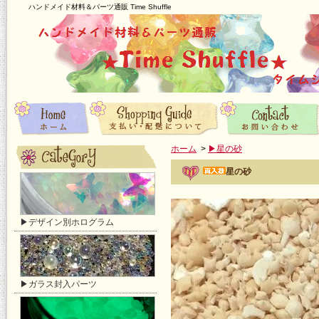
ハンドメイド材料＆パーツ通販 Time Shuffle
ホーム
>
▶星の砂
星の砂
▶デザイン別ホログラム
▶ガラス封入パーツ