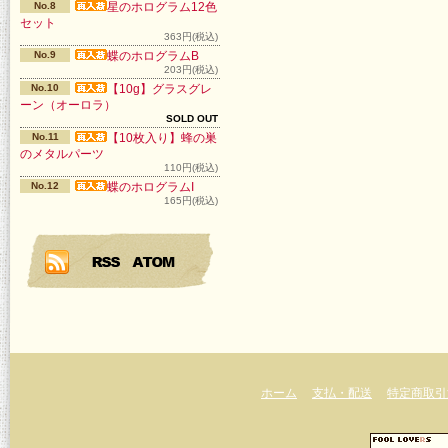
No.8
星のホログラム12色
セット
363円(税込)
No.9
蝶のホログラムB
203円(税込)
No.10
【10g】グラスグレ
ーン（オーロラ）
SOLD OUT
No.11
【10枚入り】蜂の巣
のメタルパーツ
110円(税込)
No.12
蝶のホログラムI
165円(税込)
ホーム
支払・配送
特定商取引