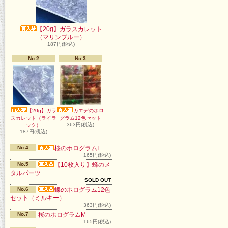
【20g】ガラスカレット
（マリンブルー）
187円(税込)
No.2
No.3
【20g】ガラ
カエデのホロ
スカレット（ライラ
グラム12色セット
363円(税込)
ック）
187円(税込)
No.4
桜のホログラムI
165円(税込)
No.5
【10枚入り】蜂のメ
タルパーツ
SOLD OUT
No.6
蝶のホログラム12色
セット（ミルキー）
363円(税込)
No.7
桜のホログラムM
165円(税込)