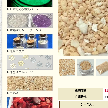
▶暗闇で光る蓄光パーツ
▶紫外線でカラーチェンジ
▶顔料パウダー
▶薄型メタルパーツ
販売価格
1
▶星の砂
在庫状況
7
ケース入り