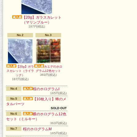
【20g】ガラスカレット
（マリンブルー）
187円(税込)
No.2
No.3
【20g】ガラ
カエデのホロ
スカレット（ライラ
グラム12色セット
363円(税込)
ック）
187円(税込)
No.4
桜のホログラムI
165円(税込)
No.5
【10枚入り】蜂のメ
タルパーツ
SOLD OUT
No.6
蝶のホログラム12色
セット（ミルキー）
363円(税込)
No.7
桜のホログラムM
165円(税込)