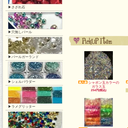
▶さざれ石
▶穴無しパール
▶パールガーランド
▶シェルパウダー
シャボン玉カラーの
ガラス玉
254円(税込)
▶ラメグリッター