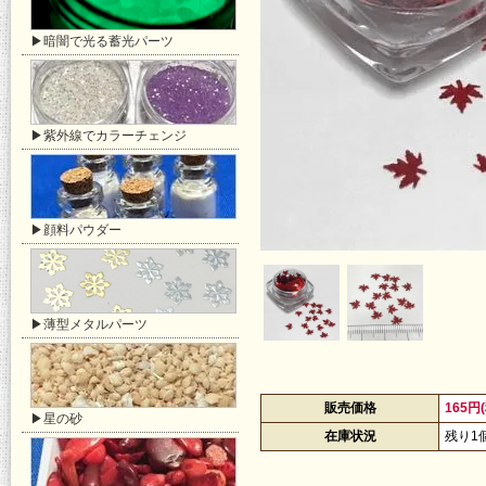
▶暗闇で光る蓄光パーツ
▶紫外線でカラーチェンジ
▶顔料パウダー
▶薄型メタルパーツ
販売価格
165円
▶星の砂
在庫状況
残り1