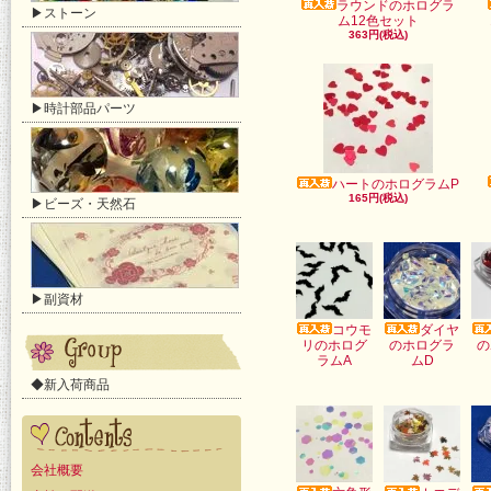
ラウンドのホログラ
▶ストーン
ム12色セット
363円(税込)
▶時計部品パーツ
ハートのホログラムP
165円(税込)
▶ビーズ・天然石
▶副資材
コウモ
ダイヤ
リのホログ
のホログラ
の
ラムA
ムD
◆新入荷商品
会社概要