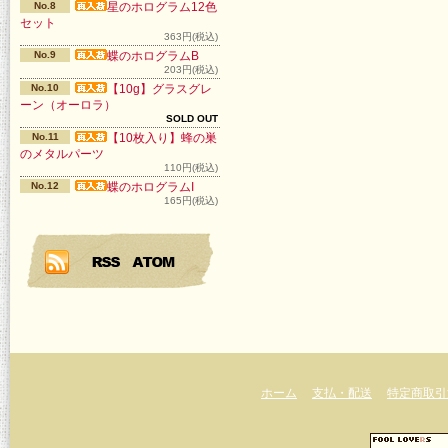
No.8
星のホログラム12色
セット
363円(税込)
No.9
蝶のホログラムB
203円(税込)
No.10
【10g】グラスグレ
ーン（オーロラ）
SOLD OUT
No.11
【10枚入り】蜂の巣
のメタルパーツ
110円(税込)
No.12
蝶のホログラムI
165円(税込)
ホーム
支払・配送
特定商取引