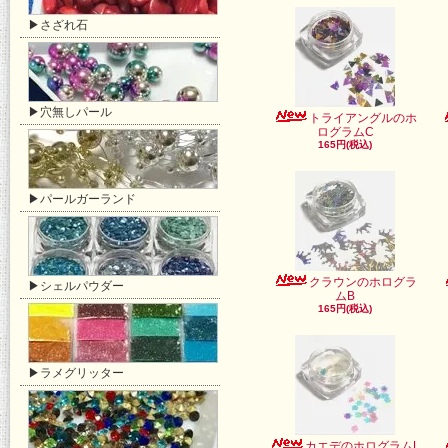
▶さざれ石
▶穴無しパール
トライアングルのホ
ログラムC
165円(税込)
▶パールガーランド
クラウンのホログラ
▶シェルパウダー
ムB
165円(税込)
▶ラメグリッター
カエデのホログラムL