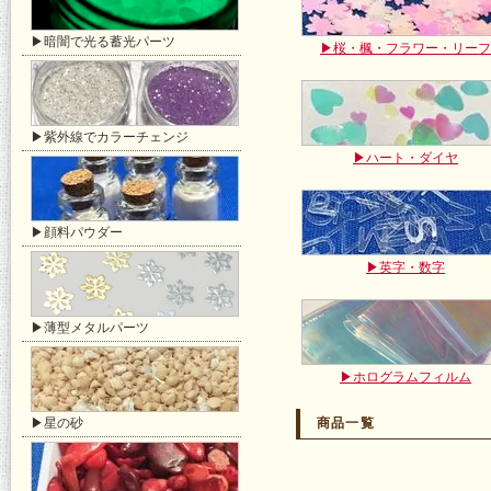
▶暗闇で光る蓄光パーツ
▶桜・楓・フラワー・リーフ
▶紫外線でカラーチェンジ
▶ハート・ダイヤ
▶顔料パウダー
▶英字・数字
▶薄型メタルパーツ
▶ホログラムフィルム
▶星の砂
商品一覧