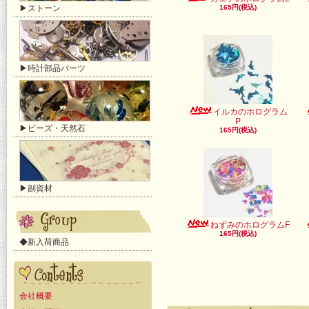
▶ストーン
165円(税込)
▶時計部品パーツ
イルカのホログラム
P
▶ビーズ・天然石
165円(税込)
▶副資材
ねずみのホログラムF
165円(税込)
◆新入荷商品
会社概要