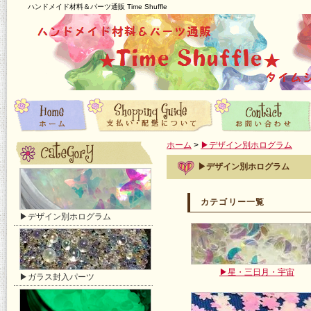
ハンドメイド材料＆パーツ通販 Time Shuffle
ホーム
>
▶デザイン別ホログラム
▶デザイン別ホログラム
カテゴリー一覧
▶デザイン別ホログラム
▶星・三日月・宇宙
▶ガラス封入パーツ