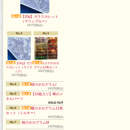
【20g】ガラスカレット
（マリンブルー）
187円(税込)
No.2
No.3
【20g】ガラ
カエデのホロ
スカレット（ライラ
グラム12色セット
363円(税込)
ック）
187円(税込)
No.4
桜のホログラムI
165円(税込)
No.5
【10枚入り】蜂のメ
タルパーツ
SOLD OUT
No.6
蝶のホログラム12色
セット（ミルキー）
363円(税込)
No.7
桜のホログラムM
165円(税込)