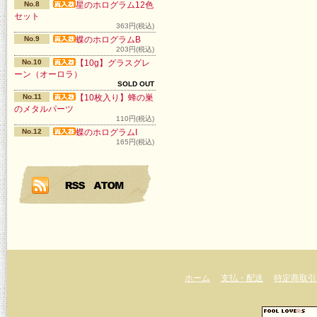
No.8
星のホログラム12色
セット
363円(税込)
No.9
蝶のホログラムB
203円(税込)
No.10
【10g】グラスグレ
ーン（オーロラ）
SOLD OUT
No.11
【10枚入り】蜂の巣
のメタルパーツ
110円(税込)
No.12
蝶のホログラムI
165円(税込)
ホーム
支払・配送
特定商取引