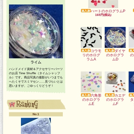
ハートのホログラムP
165円(税込)
コウモ
ダイヤ
リのホログ
のホログラ
の
ラムA
ムD
ライム
ハンドメイド資材＆アクセサリーパーツ
のお店 Time Shuffle（タイムシャッフ
ル）です。商品写真の撮影がいつまでも
へたくそでスミマセン……見づらいとは
思いますが、ごゆっくりどうぞ！
六角形
カエデ
のホログラ
のホログラ
タ
ムE
ムF
No.1