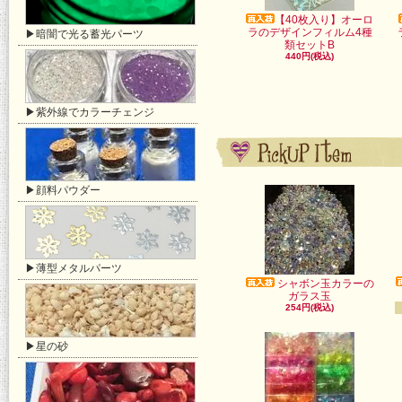
【40枚入り】オーロ
ラのデザインフィルム4種
▶暗闇で光る蓄光パーツ
類セットB
440円(税込)
▶紫外線でカラーチェンジ
▶顔料パウダー
▶薄型メタルパーツ
シャボン玉カラーの
ガラス玉
254円(税込)
▶星の砂