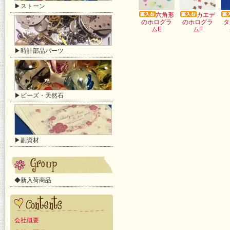
▶ストーン
六角形
カエデ
のホログラ
のホログラ
タ
ムE
ムF
▶時計部品パーツ
▶ビーズ・天然石
▶副資材
◆新入荷商品
会社概要