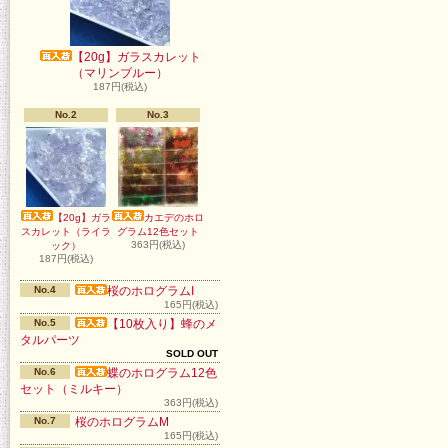
【20g】ガラスカレット
（マリンブルー）
187円(税込)
No.2
No.3
【20g】ガラ
カエデのホロ
スカレット（ライラ
グラム12色セット
363円(税込)
ック）
187円(税込)
No.4
桜のホログラムI
165円(税込)
No.5
【10枚入り】蜂のメ
タルパーツ
SOLD OUT
No.6
蝶のホログラム12色
セット（ミルキー）
363円(税込)
No.7
桜のホログラムM
165円(税込)