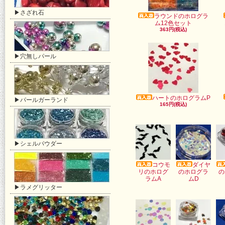
▶さざれ石
ラウンドのホログラ
ム12色セット
363円(税込)
▶穴無しパール
ハートのホログラムP
▶パールガーランド
165円(税込)
▶シェルパウダー
コウモ
ダイヤ
リのホログ
のホログラ
の
ラムA
ムD
▶ラメグリッター