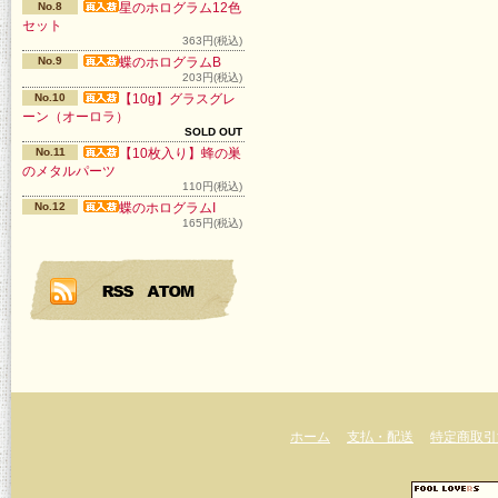
No.8
星のホログラム12色
セット
363円(税込)
No.9
蝶のホログラムB
203円(税込)
No.10
【10g】グラスグレ
ーン（オーロラ）
SOLD OUT
No.11
【10枚入り】蜂の巣
のメタルパーツ
110円(税込)
No.12
蝶のホログラムI
165円(税込)
ホーム
支払・配送
特定商取引