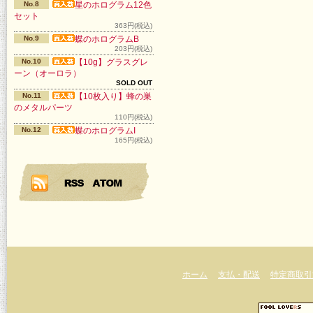
No.8
星のホログラム12色
セット
363円(税込)
No.9
蝶のホログラムB
203円(税込)
No.10
【10g】グラスグレ
ーン（オーロラ）
SOLD OUT
No.11
【10枚入り】蜂の巣
のメタルパーツ
110円(税込)
No.12
蝶のホログラムI
165円(税込)
ホーム
支払・配送
特定商取引