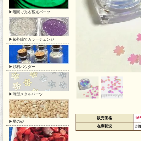
▶暗闇で光る蓄光パーツ
▶紫外線でカラーチェンジ
▶顔料パウダー
▶薄型メタルパーツ
販売価格
16
▶星の砂
在庫状況
2個