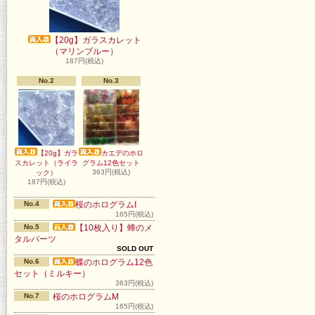
【20g】ガラスカレット
（マリンブルー）
187円(税込)
No.2
No.3
【20g】ガラ
カエデのホロ
スカレット（ライラ
グラム12色セット
363円(税込)
ック）
187円(税込)
No.4
桜のホログラムI
165円(税込)
No.5
【10枚入り】蜂のメ
タルパーツ
SOLD OUT
No.6
蝶のホログラム12色
セット（ミルキー）
363円(税込)
No.7
桜のホログラムM
165円(税込)