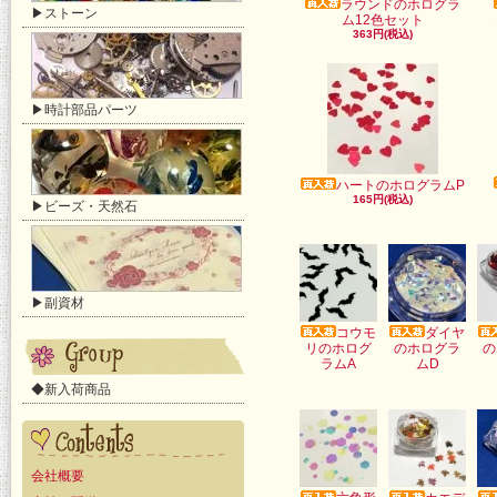
ラウンドのホログラ
▶ストーン
ム12色セット
363円(税込)
▶時計部品パーツ
ハートのホログラムP
165円(税込)
▶ビーズ・天然石
▶副資材
コウモ
ダイヤ
リのホログ
のホログラ
の
ラムA
ムD
◆新入荷商品
会社概要