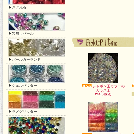
▶さざれ石
▶穴無しパール
▶パールガーランド
▶シェルパウダー
シャボン玉カラーの
ガラス玉
254円(税込)
▶ラメグリッター