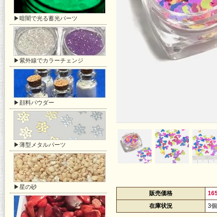
▶暗闇で光る蓄光パーツ
▶紫外線でカラーチェンジ
▶顔料パウダー
▶薄型メタルパーツ
▶星の砂
販売価格
16
在庫状況
3個