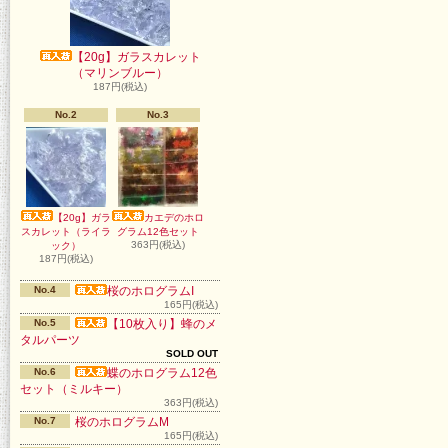
【20g】ガラスカレット
（マリンブルー）
187円(税込)
No.2
No.3
【20g】ガラ
カエデのホロ
スカレット（ライラ
グラム12色セット
363円(税込)
ック）
187円(税込)
No.4
桜のホログラムI
165円(税込)
No.5
【10枚入り】蜂のメ
タルパーツ
SOLD OUT
No.6
蝶のホログラム12色
セット（ミルキー）
363円(税込)
No.7
桜のホログラムM
165円(税込)