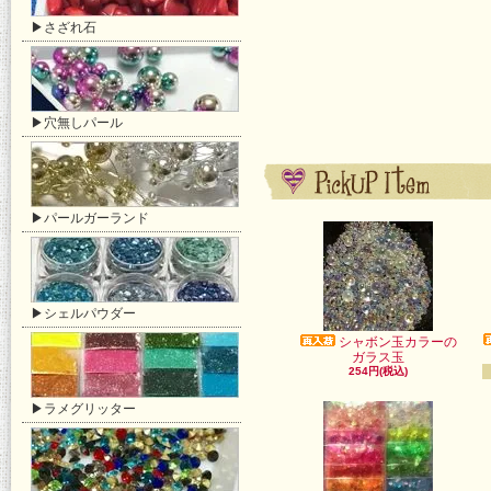
▶さざれ石
▶穴無しパール
▶パールガーランド
▶シェルパウダー
シャボン玉カラーの
ガラス玉
254円(税込)
▶ラメグリッター