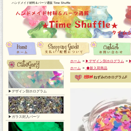
ハンドメイド材料＆パーツ通販 Time Shuffle
ホーム
>
▶デザイン別ホログラム
>
ホーム
>
◆新入荷商品
ねずみのホログラムF
▶デザイン別ホログラム
▶ガラス封入パーツ