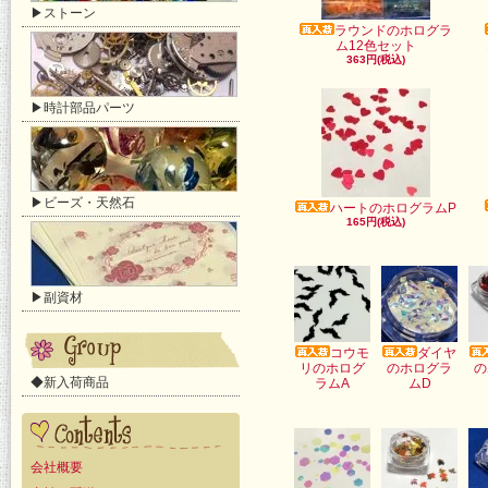
▶ストーン
ラウンドのホログラ
ム12色セット
363円(税込)
▶時計部品パーツ
▶ビーズ・天然石
ハートのホログラムP
165円(税込)
▶副資材
コウモ
ダイヤ
リのホログ
のホログラ
の
◆新入荷商品
ラムA
ムD
会社概要