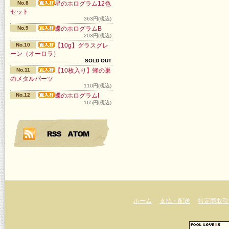
No.8
星のホログラム12色
セット
363円(税込)
No.9
蝶のホログラムB
203円(税込)
No.10
【10g】グラスグレ
ーン（オーロラ）
SOLD OUT
No.11
【10枚入り】蜂の巣
のメタルパーツ
110円(税込)
No.12
蝶のホログラムI
165円(税込)
ホーム
支払・配送
特定商取引